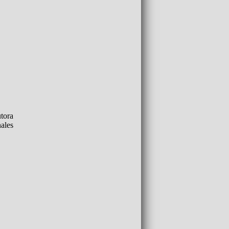
utora
ales