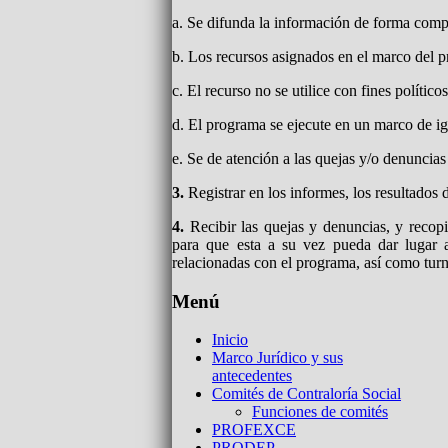
a. Se difunda la información de forma comp
b. Los recursos asignados en el marco del p
c. El recurso no se utilice con fines político
d. El programa se ejecute en un marco de i
e. Se de atención a las quejas y/o denuncias
3.
Registrar en los informes, los resultados d
4.
Recibir las quejas y denuncias, y recopi
para que esta a su vez pueda dar lugar al
relacionadas con el programa, así como turn
Menú
Inicio
Marco Jurídico y sus
antecedentes
Comités de Contraloría Social
Funciones de comités
PROFEXCE
PRODEP